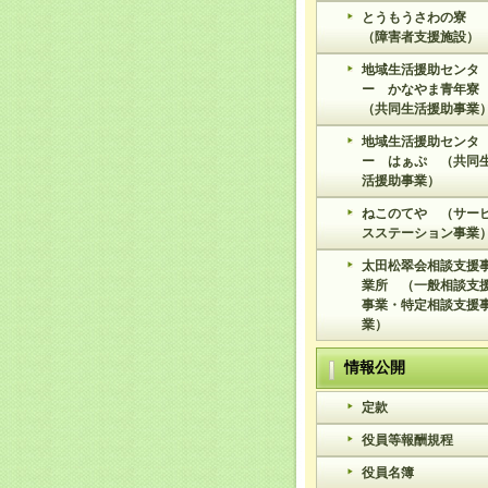
とうもうさわの寮
（障害者支援施設）
地域生活援助センタ
ー かなやま青年寮
（共同生活援助事業
地域生活援助センタ
ー はぁぷ （共同
活援助事業）
ねこのてや （サー
スステーション事業
太田松翠会相談支援
業所 （一般相談支
事業・特定相談支援
業）
情報公開
定款
役員等報酬規程
役員名簿