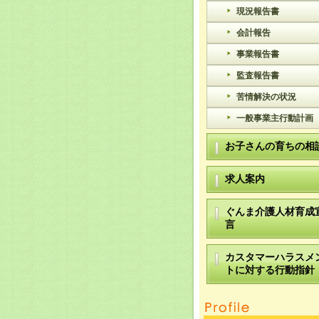
現況報告書
会計報告
事業報告書
監査報告書
苦情解決の状況
一般事業主行動計画
お子さんの育ちの相
求人案内
ぐんま介護人材育成
言
カスタマーハラスメ
トに対する行動指針