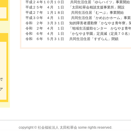
平成２４年１０月１０日 共同生活住居「ゆらハイツ」事業開始
平成２５年 ４月 １日 「太田松翠会相談支援事業所」開設
平成２７年 １月１８日 共同生活住居「むーぶ」事業開始
平成３０年 ４月 １日 共同生活住居「かめおかホーム」事業
令和 ２年 ３月３１日 知的障害者通勤寮「かなやま青年寮」
令和 ２年 ４月 １日 「地域生活援助センター かなやま青
令和 ６年 ４月 １日 「かなやま学園」定員減（定員７０名
令和 ６年 ５月３１日 共同生活住居「すずらん」閉鎖
で
ア
copyright © 社会福祉法人 太田松翠会 some rights reserved.