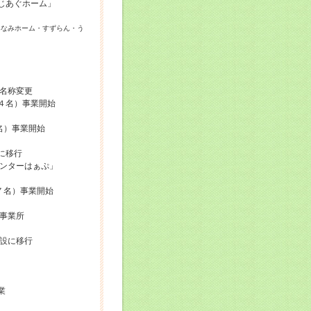
じあぐホーム」
みなみホーム・すずらん・う
始
称変更
員４名）事業開始
名）事業開始
に移行
ンターはぁぷ」
７名）事業開始
事業所
設に移行
業