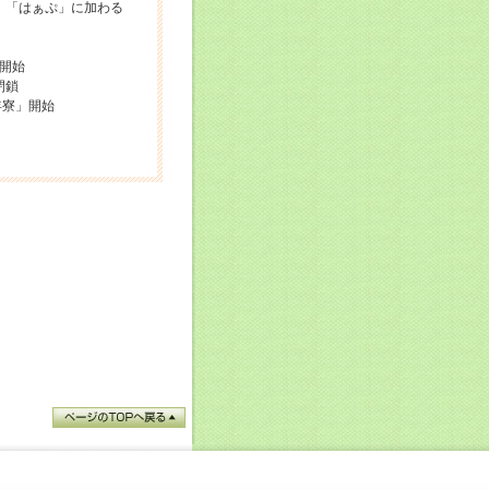
 「はぁぷ」に加わる
開始
閉鎖
年寮」開始
）