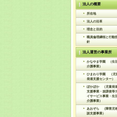
法人の概要
所在地
法人の沿革
理念と目的
職員倫理綱領と行動
針
法人運営の事業所
かなやま学園 （生
介護事業）
ひまわり学園 （児
発達支援センター）
ぽかぽか （児童発
支援事業・放課後等
イサービス事業・生
介護事業）
あおぞら （障害児
談支援事業）