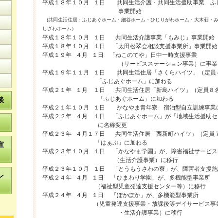
平成１８年１０月 １日 共同生活介護・共同生活援助事業「ふ
事業開始
(共同生活住居：ふじあぐホーム・細谷ホーム・ひじりがわホーム・大木荘・
しざわホーム）
平成１８年１０月 １日 共同生活介護事業「もみじ」事業開始
平成１８年１０月 １日 「太田松翠会相談支援事業所」事業開
平成１９年 ４月 １日 「ねこのてや」日中一時支援事業
（サービスステーション事業）に事業名
平成１９年１１月 １日 共同生活住居「さくらハイツ」（定
「ふじあぐホーム」に加わる
平成２１年 １月 １日 共同生活住居「新島ハイツ」（定員８
「ふじあぐホーム」に加わる
談
平成２１年１０月 １日 かなやま青年寮 宿泊型自立訓練事業
平成２２年 ４月 １日 「ふじあぐホーム」が「地域生活援助セ
に名称変更
平成２３年 ４月１７日 共同生活住居「西新町ハイツ」（定員
「はぁぷ」に加わる
宣
平成２３年１０月 １日 「かなやま学園」が、障害福祉サービス
（生活介護事業）に移行
平成２３年１０月 １日 「とうもうさわの寮」が、障害者支援施
ン
平成２４年 ４月 １日 「ひまわり学園」が、多機能型事業所
（福祉型児童発達支援センター等）に移行
平成２４年 ４月 １日 「ぽかぽか」が、多機能型事業所
（児童発達支援事業・放課後等デイサービス事
・生活介護事業）に移行